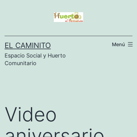
Saltar
al
contenido
EL CAMINITO
Menú
Espacio Social y Huerto
Comunitario
Video
aniversario