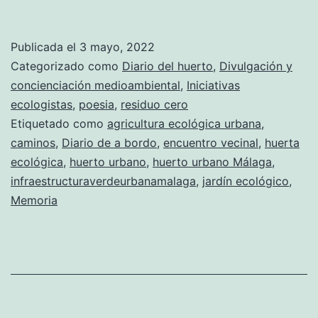
Publicada el
3 mayo, 2022
Categorizado como
Diario del huerto
,
Divulgación y
concienciación medioambiental
,
Iniciativas
ecologistas
,
poesia
,
residuo cero
Etiquetado como
agricultura ecológica urbana
,
caminos
,
Diario de a bordo
,
encuentro vecinal
,
huerta
ecológica
,
huerto urbano
,
huerto urbano Málaga
,
infraestructuraverdeurbanamalaga
,
jardín ecológico
,
Memoria