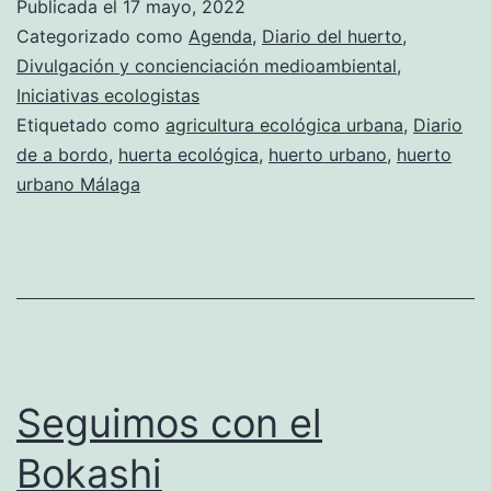
Publicada el
17 mayo, 2022
los
Categorizado como
Agenda
,
Diario del huerto
,
premios
Divulgación y concienciación medioambiental
,
Iniciativas ecologistas
«Málaga
Etiquetado como
agricultura ecológica urbana
,
Diario
Viva»
de a bordo
,
huerta ecológica
,
huerto urbano
,
huerto
urbano Málaga
Seguimos con el
Bokashi