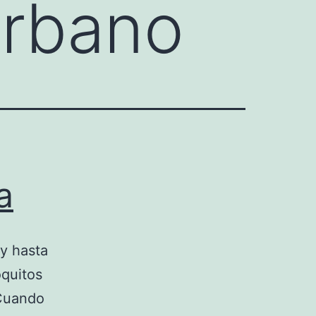
urbano
a
y hasta
oquitos
 Cuando