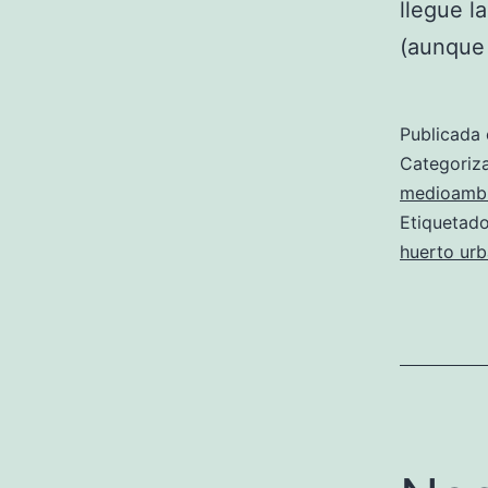
llegue l
(aunque
Publicada 
Categori
medioambi
Etiqueta
huerto ur