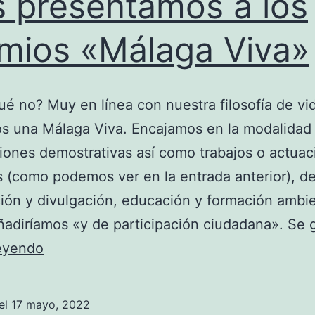
 presentamos a los
mios «Málaga Viva»
ué no? Muy en línea con nuestra filosofía de vi
 una Málaga Viva. Encajamos en la modalidad 
ones demostrativas así como trabajos o actuac
as (como podemos ver en la entrada anterior), d
ión y divulgación, educación y formación ambie
ñadiríamos «y de participación ciudadana». Se
Nos
leyendo
presentamos
a
el
17 mayo, 2022