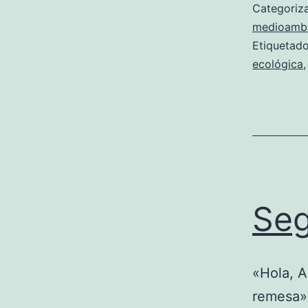
Categori
medioambi
Etiqueta
ecológica
Seg
«Hola, A
remesa»