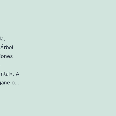
da,
Árbol:
iones
e
ntal». A
 gane o…