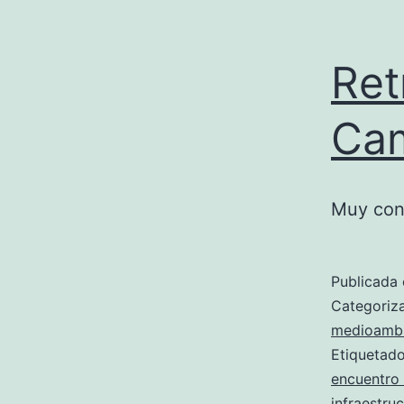
Ret
Cam
Muy con
Publicada 
Categori
medioambi
Etiqueta
encuentro 
infraestr