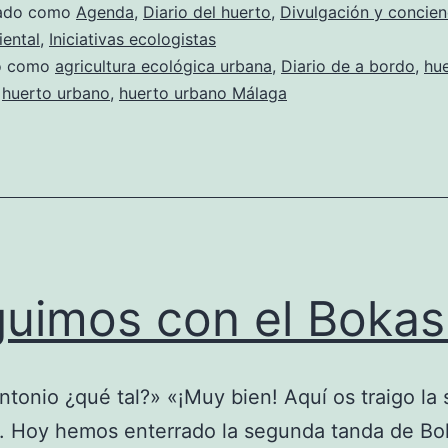
los
zado como
Agenda
,
Diario del huerto
,
Divulgación y concien
premios
ental
,
Iniciativas ecologistas
do como
agricultura ecológica urbana
,
Diario de a bordo
,
hu
«Málaga
,
huerto urbano
,
huerto urbano Málaga
Viva»
uimos con el Bokas
ntonio ¿qué tal?» «¡Muy bien! Aquí os traigo la
. Hoy hemos enterrado la segunda tanda de Bo