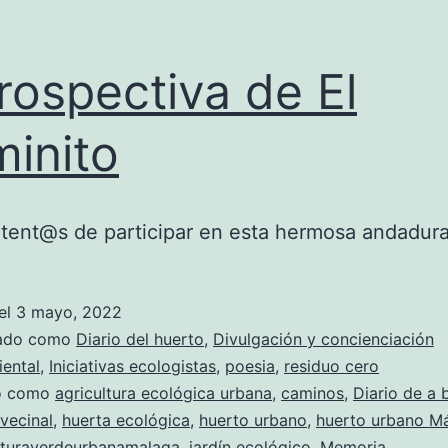
rospectiva de El
inito
tent@s de participar en esta hermosa andadura
el
3 mayo, 2022
zado como
Diario del huerto
,
Divulgación y concienciación
ental
,
Iniciativas ecologistas
,
poesia
,
residuo cero
do como
agricultura ecológica urbana
,
caminos
,
Diario de a 
vecinal
,
huerta ecológica
,
huerto urbano
,
huerto urbano M
ucturaverdeurbanamalaga
,
jardín ecológico
,
Memoria