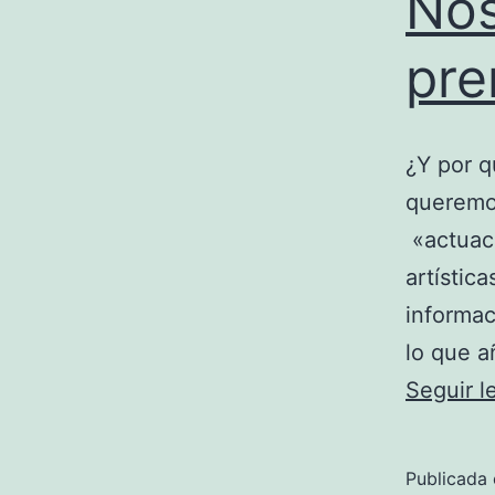
Nos
pre
¿Y por q
queremos
«actuaci
artístic
informac
lo que a
Seguir 
Publicada 