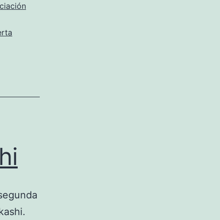
ciación
erta
hi
 segunda
kashi.