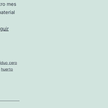
tro mes
aterial
guir
iduo cero
,
huerto