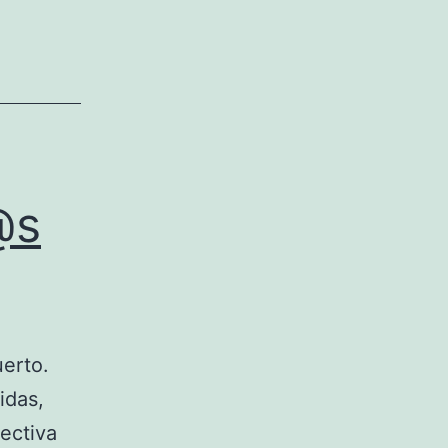
@s
uerto.
idas,
pectiva