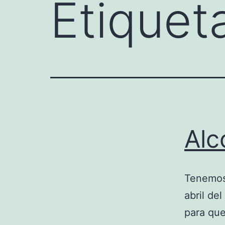
Etiquet
Alc
Tenemos 
abril de
para que