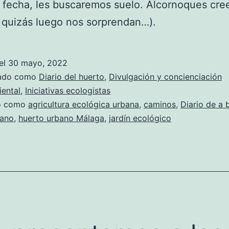
a fecha, les buscaremos suelo. Alcornoques cr
 quizás luego nos sorprendan…).
el
30 mayo, 2022
zado como
Diario del huerto
,
Divulgación y concienciación
ental
,
Iniciativas ecologistas
do como
agricultura ecológica urbana
,
caminos
,
Diario de a 
bano
,
huerto urbano Málaga
,
jardín ecológico