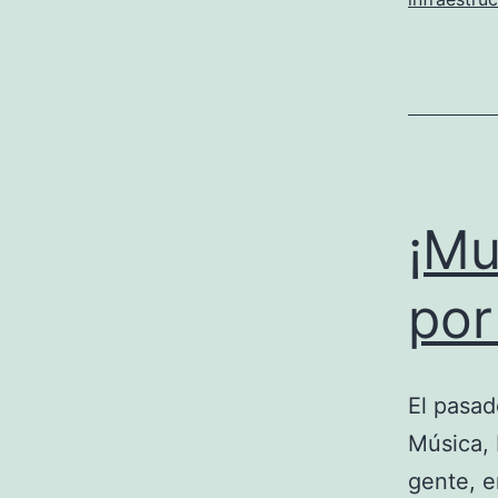
¡Mu
por
El pasad
Música, b
gente, e