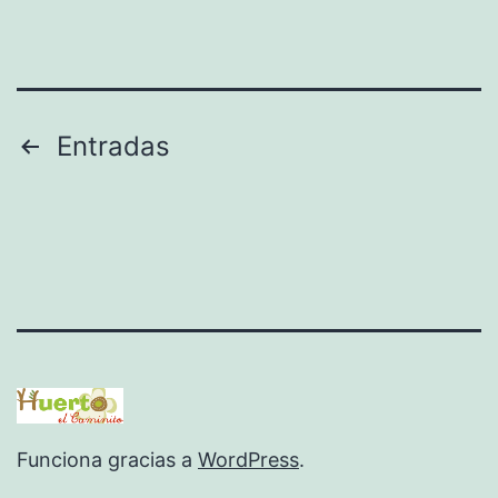
Paginación
Entradas
de
entradas
Funciona gracias a
WordPress
.