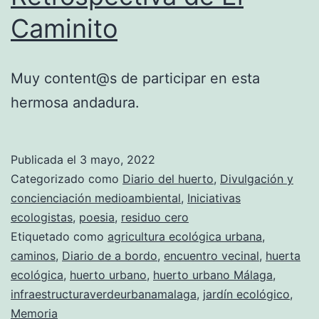
Caminito
Muy content@s de participar en esta
hermosa andadura.
Publicada el
3 mayo, 2022
Categorizado como
Diario del huerto
,
Divulgación y
concienciación medioambiental
,
Iniciativas
ecologistas
,
poesia
,
residuo cero
Etiquetado como
agricultura ecológica urbana
,
caminos
,
Diario de a bordo
,
encuentro vecinal
,
huerta
ecológica
,
huerto urbano
,
huerto urbano Málaga
,
infraestructuraverdeurbanamalaga
,
jardín ecológico
,
Memoria