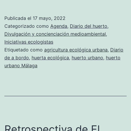
presentamos
a
Publicada el
17 mayo, 2022
los
Categorizado como
Agenda
,
Diario del huerto
,
premios
Divulgación y concienciación medioambiental
,
Iniciativas ecologistas
«Málaga
Etiquetado como
agricultura ecológica urbana
,
Diario
Viva»
de a bordo
,
huerta ecológica
,
huerto urbano
,
huerto
urbano Málaga
Retrospectiva de El