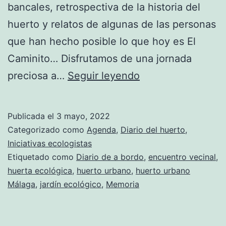
bancales, retrospectiva de la historia del
huerto y relatos de algunas de las personas
que han hecho posible lo que hoy es El
Caminito… Disfrutamos de una jornada
¡Muchas
preciosa a…
Seguir leyendo
gracias
a
Publicada el
3 mayo, 2022
tod@s
Categorizado como
Agenda
,
Diario del huerto
,
por
Iniciativas ecologistas
Etiquetado como
Diario de a bordo
,
encuentro vecinal
,
venir!
huerta ecológica
,
huerto urbano
,
huerto urbano
Málaga
,
jardín ecológico
,
Memoria